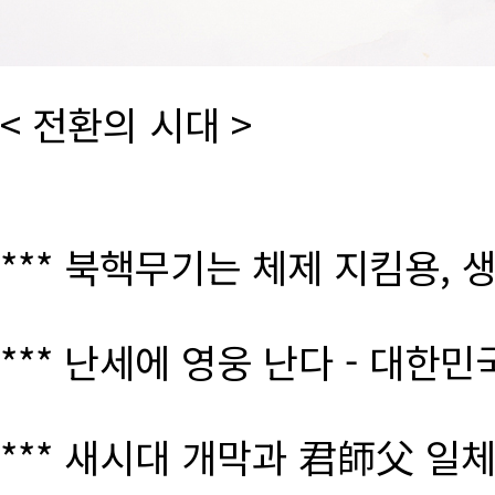
< 전환의 시대 >
*** 북핵무기는 체제 지킴용, 
*** 난세에 영웅 난다 - 대한
*** 새시대 개막과 君師父 일체