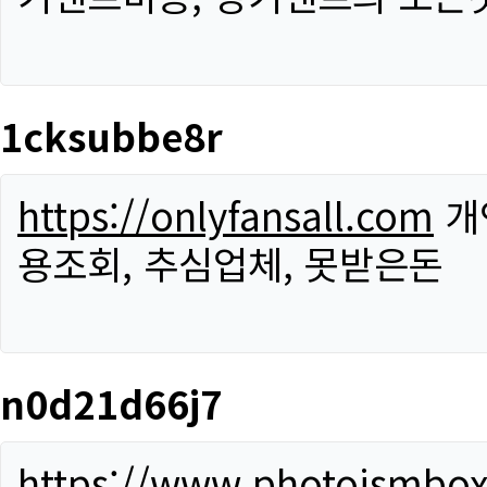
1cksubbe8r
https://onlyfansall.com
개
용조회, 추심업체, 못받은돈
n0d21d66j7
https://www.photoismbo