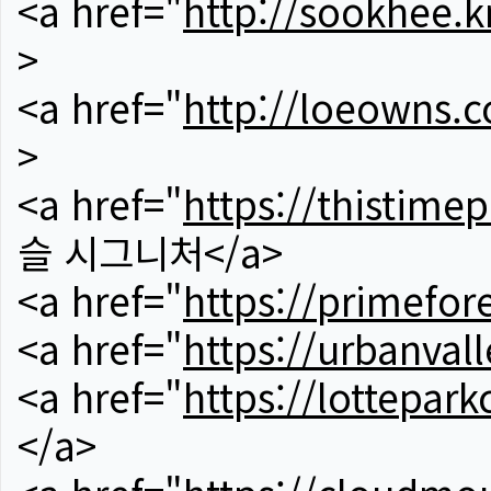
<a href="
http://sookhee.k
>
<a href="
http://loeowns.
>
<a href="
https://thistime
슬 시그니처</a>
<a href="
https://primefor
<a href="
https://urbanvall
<a href="
https://lotteparkc
</a>