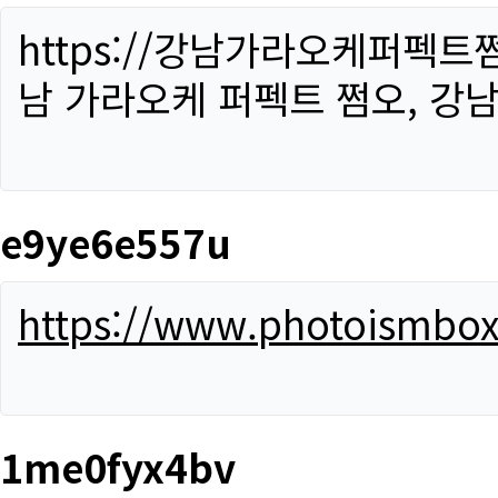
https://강남가라오케퍼펙트
남 가라오케 퍼펙트 쩜오, 강남
e9ye6e557u
https://www.photoismbo
1me0fyx4bv