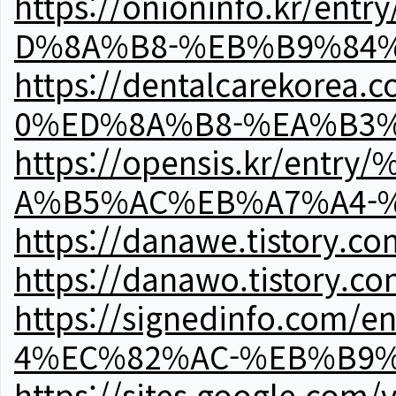
https://onioninfo.kr
D%8A%B8-%EB%B9%84
https://dentalcareko
0%ED%8A%B8-%EA%B3%
https://opensis.kr/e
A%B5%AC%EB%A7%A4-
https://danawe.tistory.c
https://danawo.tistory.c
https://signedinfo.c
4%EC%82%AC-%EB%B9%
https://sites.google.com