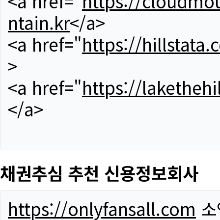
<a href="
https://cloudmou
ntain.kr
</a>
<a href="
https://hillstata.
>
<a href="
https://lakethehi
</a>
채권추심 추천 신용정보회사
https://onlyfansall.com
소