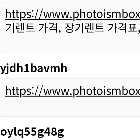
https://www.photoismbo
기렌트 가격, 장기렌트 가격표
yjdh1bavmh
https://www.photoismbo
oylq55g48g