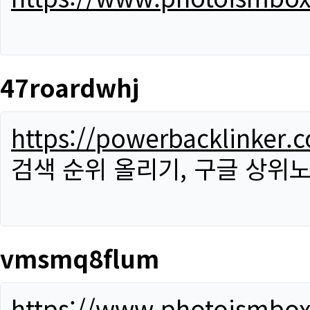
47roardwhj
https://powerbacklinker.
검색 순위 올리기, 구글 상위노
vmsmq8flum
https://www.photoismbo