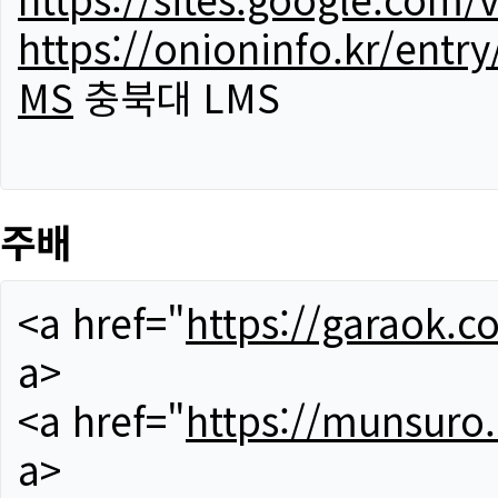
https://onioninfo.kr/
MS
충북대 LMS
주배
<a href="
https://garaok.c
a>
<a href="
https://munsuro
a>