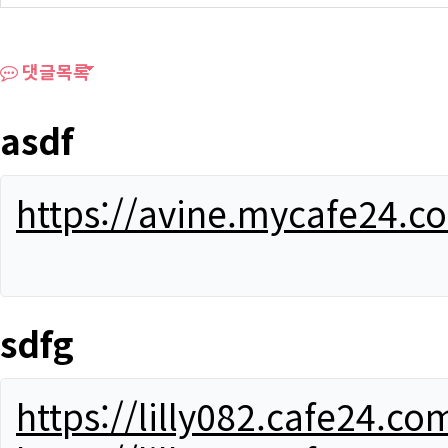
댓글목록
asdf
https://avine.mycafe24.c
sdfg
https://lilly082.cafe24.co