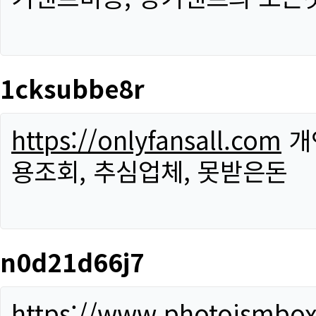
1cksubbe8r
https://onlyfansall.com
개
용조회, 추심업체, 못받은돈
n0d21d66j7
https://www.photoismbo