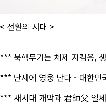
< 전환의 시대 >
*** 북핵무기는 체제 지킴용, 
*** 난세에 영웅 난다 - 대한
*** 새시대 개막과 君師父 일체