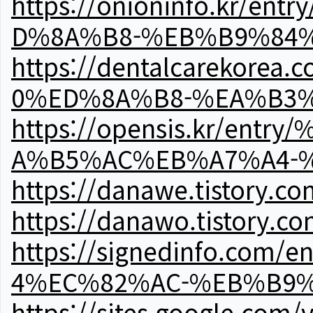
https://onioninfo.kr
D%8A%B8-%EB%B9%84
https://dentalcareko
0%ED%8A%B8-%EA%B3%
https://opensis.kr/e
A%B5%AC%EB%A7%A4-
https://danawe.tistory.c
https://danawo.tistory.c
https://signedinfo.c
4%EC%82%AC-%EB%B9%
https://sites.google.com