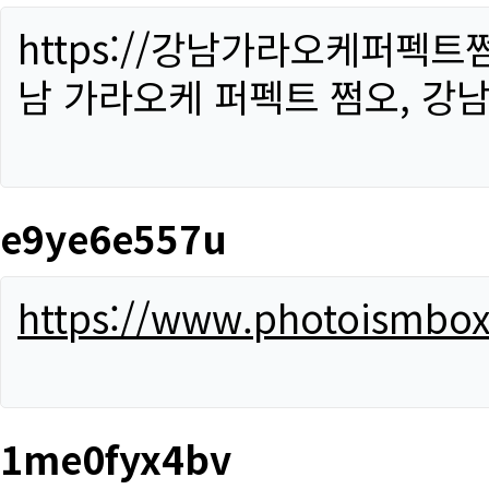
https://강남가라오케퍼펙트
남 가라오케 퍼펙트 쩜오, 강남
e9ye6e557u
https://www.photoismbo
1me0fyx4bv