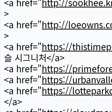
<a href="
http://sookhee.k
>
<a href="
http://loeowns.
>
<a href="
https://thistime
슬 시그니처</a>
<a href="
https://primefor
<a href="
https://urbanvall
<a href="
https://lotteparkc
</a>