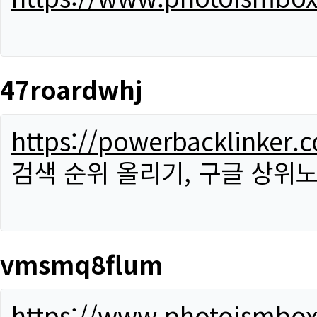
47roardwhj
https://powerbacklinker.
검색 순위 올리기, 구글 상위노
vmsmq8flum
https://www.photoismbo