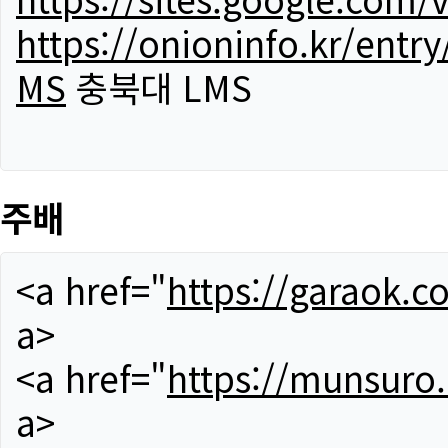
https://onioninfo.kr/
MS
충북대 LMS
주배
<a href="
https://garaok.c
a>
<a href="
https://munsuro
a>