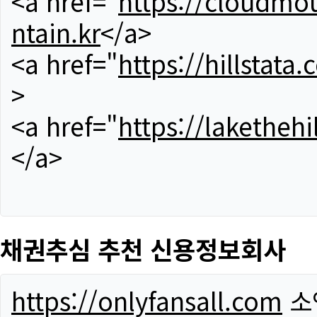
<a href="
https://cloudmou
ntain.kr
</a>
<a href="
https://hillstata.
>
<a href="
https://lakethehi
</a>
채권추심 추천 신용정보회사
https://onlyfansall.com
소