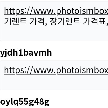
https://www.photoismbo
기렌트 가격, 장기렌트 가격표
yjdh1bavmh
https://www.photoismbo
oylq55g48g