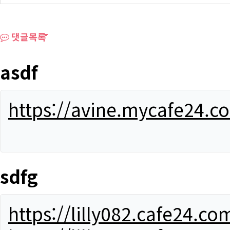
댓글목록
asdf
https://avine.mycafe24.c
sdfg
https://lilly082.cafe24.co