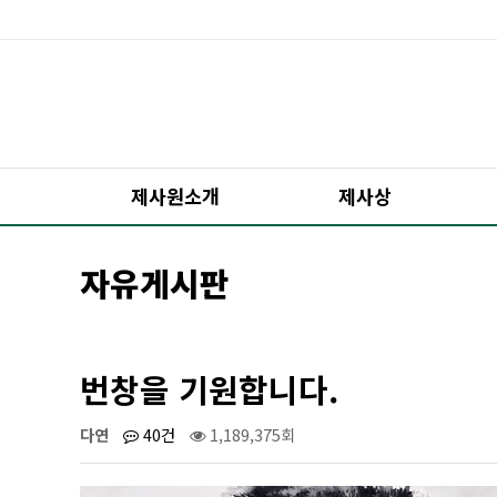
제사원소개
제사상
자유게시판
번창을 기원합니다.
다연
40건
1,189,375회