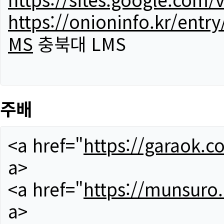
https://onioninfo.kr/
MS
충북대 LMS
주배
<a href="
https://garaok.c
a>
<a href="
https://munsuro
a>