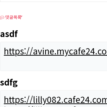
댓글목록
asdf
https://avine.mycafe24.c
sdfg
https://lilly082.cafe24.co