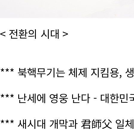
< 전환의 시대 >
*** 북핵무기는 체제 지킴용, 
*** 난세에 영웅 난다 - 대한
*** 새시대 개막과 君師父 일체