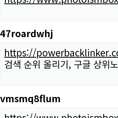
47roardwhj
https://powerbacklinker.
검색 순위 올리기, 구글 상위노
vmsmq8flum
https://www.photoismbo