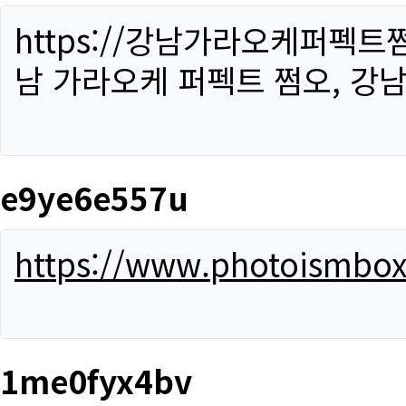
https://강남가라오케퍼펙트
남 가라오케 퍼펙트 쩜오, 강남
e9ye6e557u
https://www.photoismbo
1me0fyx4bv