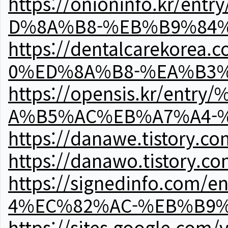
https://onioninfo.kr
D%8A%B8-%EB%B9%84
https://dentalcareko
0%ED%8A%B8-%EA%B3%
https://opensis.kr/e
A%B5%AC%EB%A7%A4-
https://danawe.tistory.c
https://danawo.tistory.c
https://signedinfo.c
4%EC%82%AC-%EB%B9%
https://sites.google.com