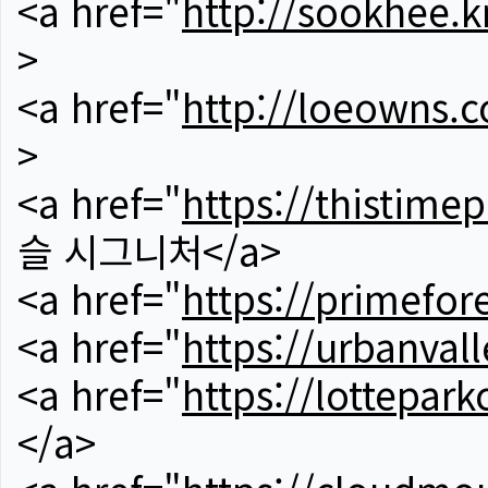
<a href="
http://sookhee.k
>
<a href="
http://loeowns.
>
<a href="
https://thistime
슬 시그니처</a>
<a href="
https://primefor
<a href="
https://urbanvall
<a href="
https://lotteparkc
</a>