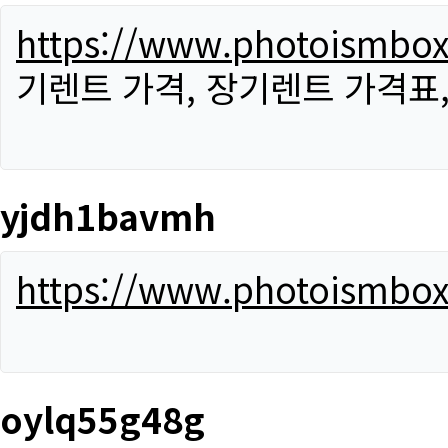
https://www.photoismbo
기렌트 가격, 장기렌트 가격표
yjdh1bavmh
https://www.photoismbo
oylq55g48g