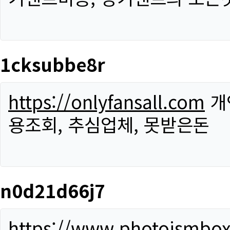
1cksubbe8r
https://onlyfansall.com
개
용조회, 추심업체, 못받은돈
n0d21d66j7
https://www.photoismbo