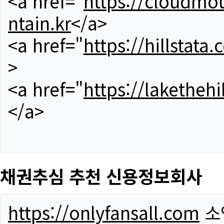
<a href="
https://cloudmou
ntain.kr
</a>
<a href="
https://hillstata.
>
<a href="
https://lakethehi
</a>
채권추심 추천 신용정보회사
https://onlyfansall.com
소