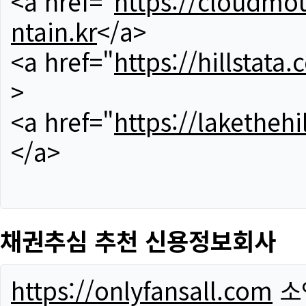
<a href="
https://cloudmou
ntain.kr
</a>
<a href="
https://hillstata.
>
<a href="
https://lakethehi
</a>
채권추심 추천 신용정보회사
https://onlyfansall.com
소