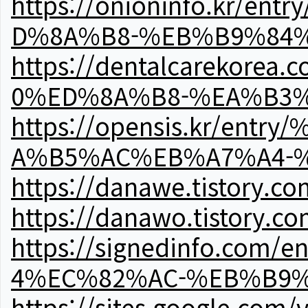
https://onioninfo.kr
D%8A%B8-%EB%B9%84
https://dentalcareko
0%ED%8A%B8-%EA%B3%
https://opensis.kr/e
A%B5%AC%EB%A7%A4-
https://danawe.tistory.c
https://danawo.tistory.c
https://signedinfo.c
4%EC%82%AC-%EB%B9%
https://sites.google.com