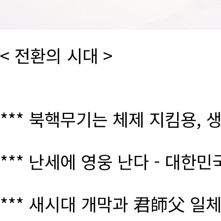
< 전환의 시대 >
*** 북핵무기는 체제 지킴용, 
*** 난세에 영웅 난다 - 대한
*** 새시대 개막과 君師父 일체