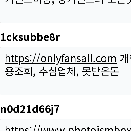
1cksubbe8r
https://onlyfansall.com
개
용조회, 추심업체, 못받은돈
n0d21d66j7
https://www.photoismbo