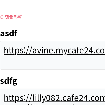
댓글목록
asdf
https://avine.mycafe24.c
sdfg
https://lilly082.cafe24.co