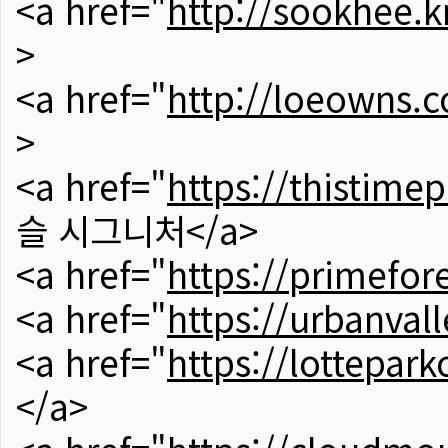
<a href="
http://sookhee.k
>
<a href="
http://loeowns.
>
<a href="
https://thistime
슬 시그니처</a>
<a href="
https://primefor
<a href="
https://urbanvall
<a href="
https://lotteparkc
</a>