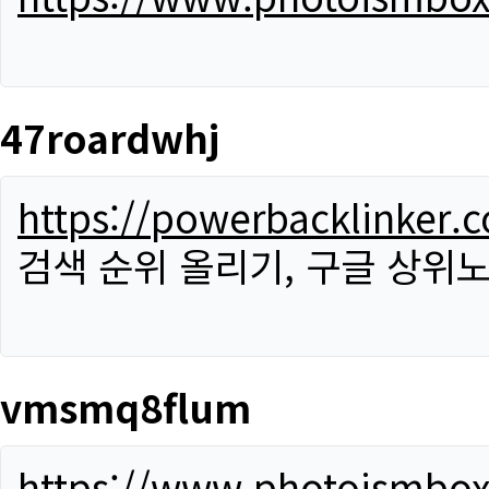
47roardwhj
https://powerbacklinker.
검색 순위 올리기, 구글 상위노
vmsmq8flum
https://www.photoismbo