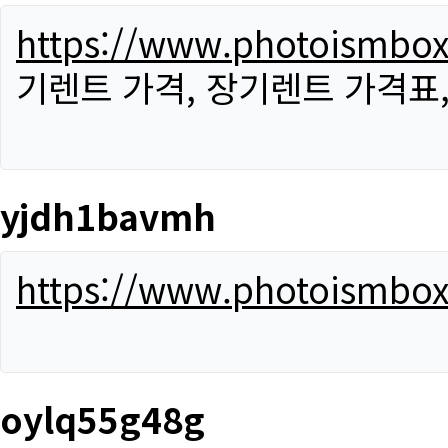
https://www.photoismbo
기렌트 가격, 장기렌트 가격표
yjdh1bavmh
https://www.photoismbo
oylq55g48g