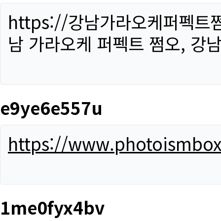
https://강남가라오케퍼펙트
남 가라오케 퍼펙트 쩜오, 강남
e9ye6e557u
https://www.photoismbo
1me0fyx4bv