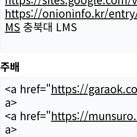
https://onioninfo.kr/
MS
충북대 LMS
주배
<a href="
https://garaok.c
a>
<a href="
https://munsuro
a>