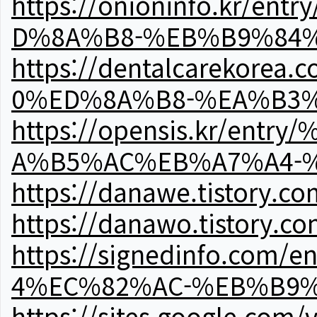
https://onioninfo.kr
D%8A%B8-%EB%B9%84
https://dentalcareko
0%ED%8A%B8-%EA%B3%
https://opensis.kr/e
A%B5%AC%EB%A7%A4-
https://danawe.tistory.c
https://danawo.tistory.c
https://signedinfo.c
4%EC%82%AC-%EB%B9%
https://sites.google.com