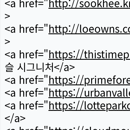
<a href="
http://sookhee.k
>
<a href="
http://loeowns.
>
<a href="
https://thistime
슬 시그니처</a>
<a href="
https://primefor
<a href="
https://urbanvall
<a href="
https://lotteparkc
</a>