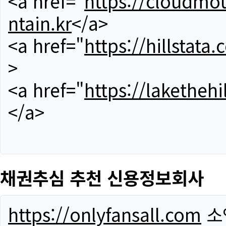
<a href="
https://cloudmou
ntain.kr
</a>
<a href="
https://hillstata.
>
<a href="
https://lakethehi
</a>
채권추심 추천 신용정보회사
https://onlyfansall.com
소