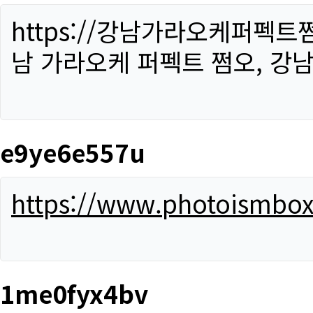
https://강남가라오케퍼펙트
남 가라오케 퍼펙트 쩜오, 강남
e9ye6e557u
https://www.photoismbo
1me0fyx4bv