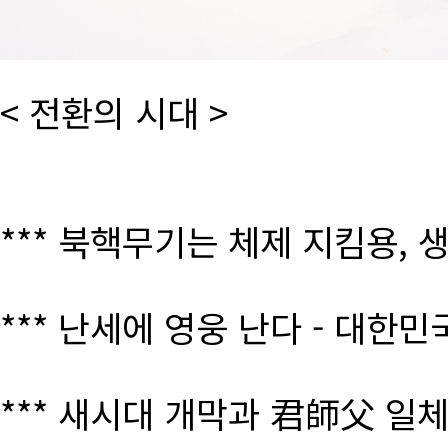
< 전환의 시대 >
*** 북핵무기는 체제 지킴용, 
*** 난세에 영웅 난다 - 대한
*** 새시대 개막과 君師父 일체