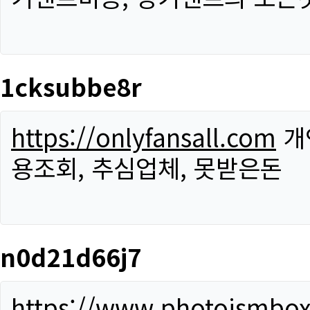
1cksubbe8r
https://onlyfansall.com
개
용조회, 추심업체, 못받은돈
n0d21d66j7
https://www.photoismbo