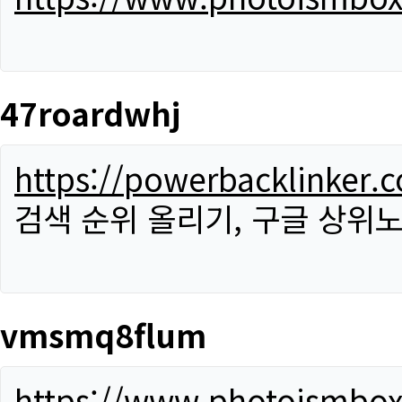
47roardwhj
https://powerbacklinker.
검색 순위 올리기, 구글 상위노
vmsmq8flum
https://www.photoismbo