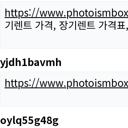
https://www.photoismbo
기렌트 가격, 장기렌트 가격표
yjdh1bavmh
https://www.photoismbo
oylq55g48g