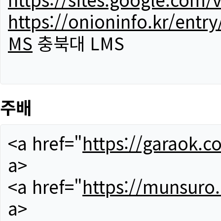
https://onioninfo.kr/
MS
충북대 LMS
주배
<a href="
https://garaok.c
a>
<a href="
https://munsuro
a>