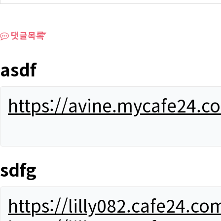
댓글목록
asdf
https://avine.mycafe24.c
sdfg
https://lilly082.cafe24.co