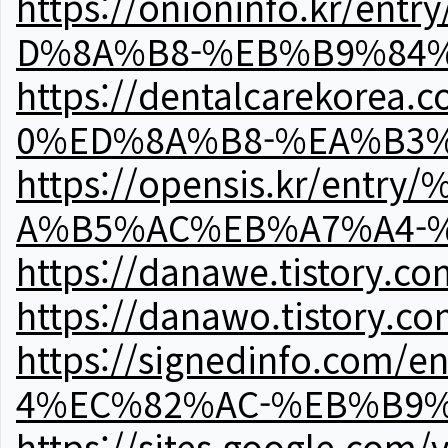
https://onioninfo.kr
D%8A%B8-%EB%B9%84
https://dentalcareko
0%ED%8A%B8-%EA%B3%
https://opensis.kr/e
A%B5%AC%EB%A7%A4-
https://danawe.tistory.c
https://danawo.tistory.c
https://signedinfo.c
4%EC%82%AC-%EB%B9%
https://sites.google.com