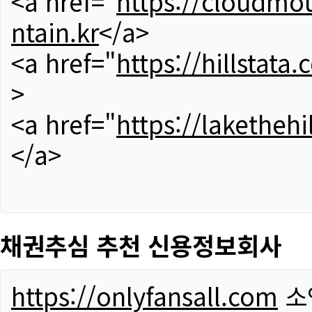
<a href="
https://cloudmou
ntain.kr
</a>
<a href="
https://hillstata.
>
<a href="
https://lakethehi
</a>
채권추심 추천 신용정보회사
https://onlyfansall.com
소