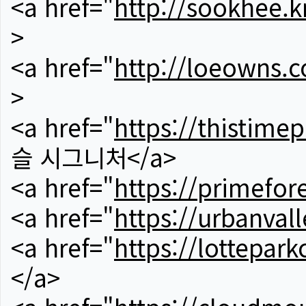
<a href="
http://sookhee.k
>
<a href="
http://loeowns.
>
<a href="
https://thistime
슬 시그니처</a>
<a href="
https://primefor
<a href="
https://urbanvall
<a href="
https://lotteparkc
</a>