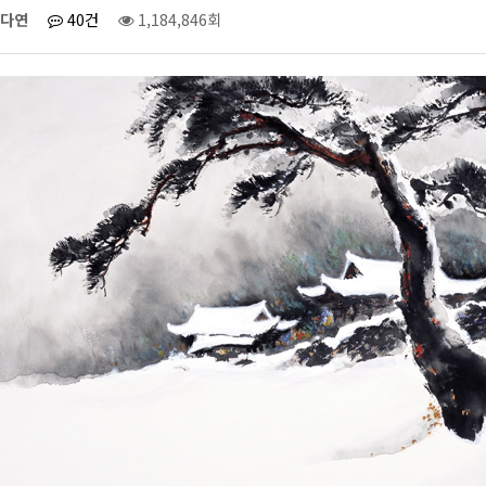
다연
40건
1,184,846회