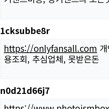
1cksubbe8r
https://onlyfansall.com
개
용조회, 추심업체, 못받은돈
n0d21d66j7
https://www.photoismbo