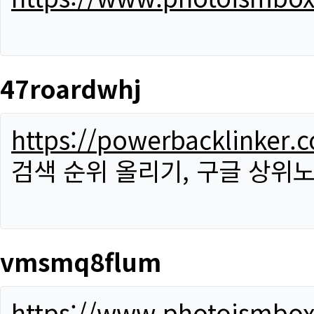
47roardwhj
https://powerbacklinker.
검색 순위 올리기, 구글 상위노
vmsmq8flum
https://www.photoismbo