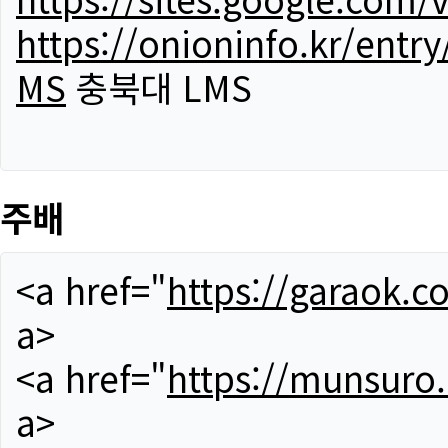
https://onioninfo.kr/
MS
충북대 LMS
주배
<a href="
https://garaok.c
a>
<a href="
https://munsuro
a>