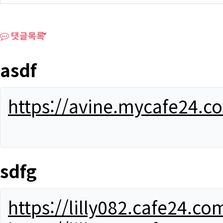
댓글목록
asdf
https://avine.mycafe24.c
sdfg
https://lilly082.cafe24.co