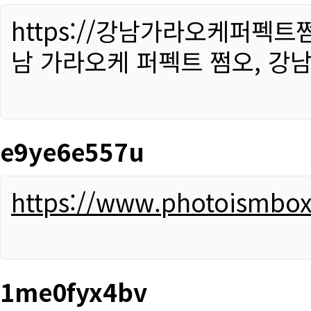
https://강남가라오케퍼펙트
남 가라오케 퍼펙트 쩜오, 강남
e9ye6e557u
https://www.photoismbo
1me0fyx4bv