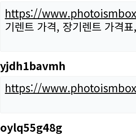
https://www.photoismbo
기렌트 가격, 장기렌트 가격표
yjdh1bavmh
https://www.photoismbo
oylq55g48g