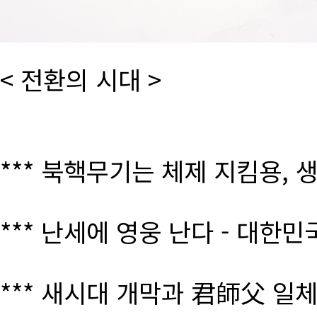
< 전환의 시대 >
*** 북핵무기는 체제 지킴용, 
*** 난세에 영웅 난다 - 대한
*** 새시대 개막과 君師父 일체