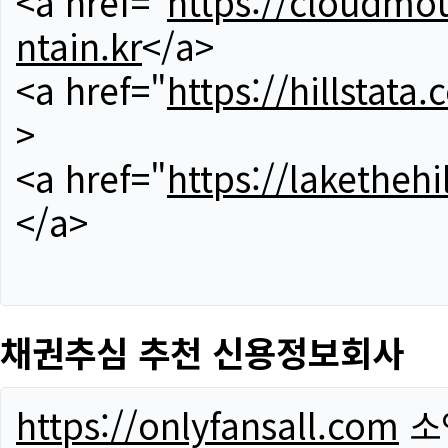
<a href="
https://cloudmou
ntain.kr
</a>
<a href="
https://hillstata.
>
<a href="
https://lakethehi
</a>
채권추심 추천 신용정보회사
https://onlyfansall.com
소