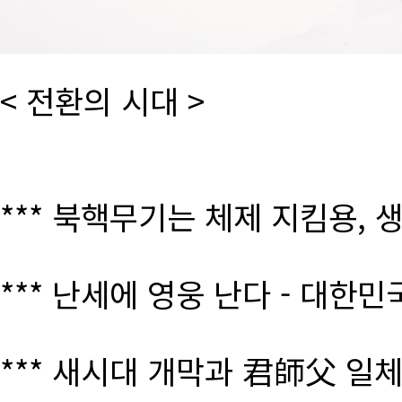
< 전환의 시대 >
*** 북핵무기는 체제 지킴용, 
*** 난세에 영웅 난다 - 대한
*** 새시대 개막과 君師父 일체