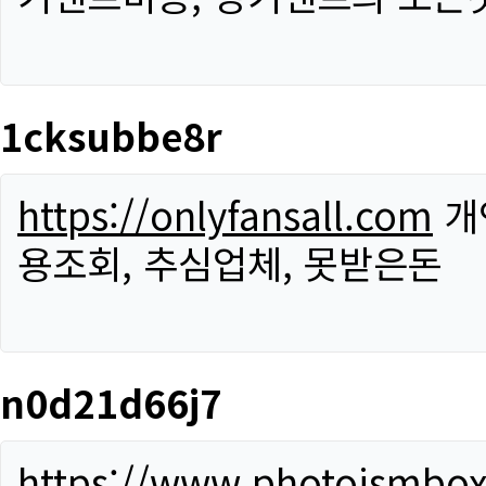
1cksubbe8r
https://onlyfansall.com
개
용조회, 추심업체, 못받은돈
n0d21d66j7
https://www.photoismbo