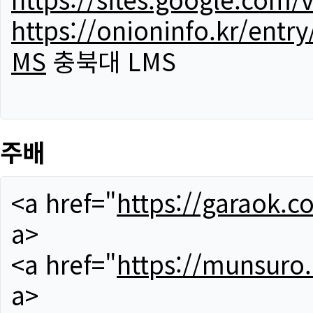
https://onioninfo.kr/
MS
충북대 LMS
주배
<a href="
https://garaok.c
a>
<a href="
https://munsuro
a>