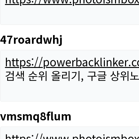
47roardwhj
https://powerbacklinker.
검색 순위 올리기, 구글 상위노
vmsmq8flum
https://www.photoismbo