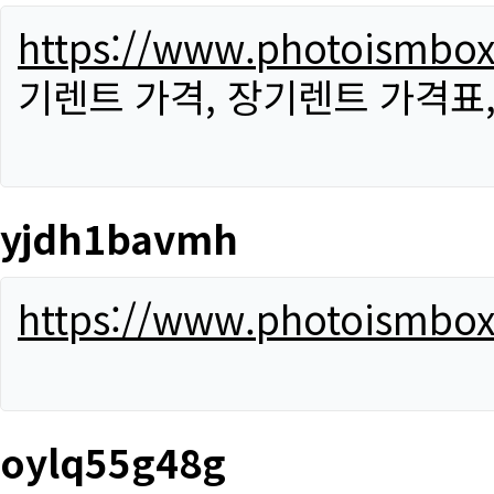
https://www.photoismbo
기렌트 가격, 장기렌트 가격표
yjdh1bavmh
https://www.photoismbo
oylq55g48g