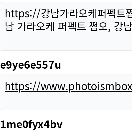
https://강남가라오케퍼펙트
남 가라오케 퍼펙트 쩜오, 강남
e9ye6e557u
https://www.photoismbo
1me0fyx4bv