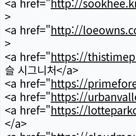
<a href="
http://sookhee.k
>
<a href="
http://loeowns.
>
<a href="
https://thistime
슬 시그니처</a>
<a href="
https://primefor
<a href="
https://urbanvall
<a href="
https://lotteparkc
</a>