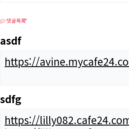
댓글목록
asdf
https://avine.mycafe24.c
sdfg
https://lilly082.cafe24.co