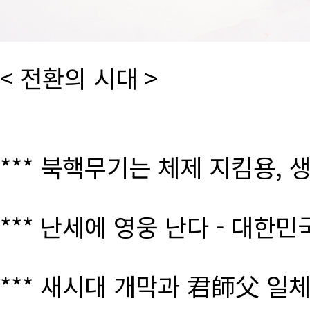
< 전환의 시대 >
*** 북핵무기는 체제 지킴용, 
*** 난세에 영웅 난다 - 대한
*** 새시대 개막과 君師父 일체