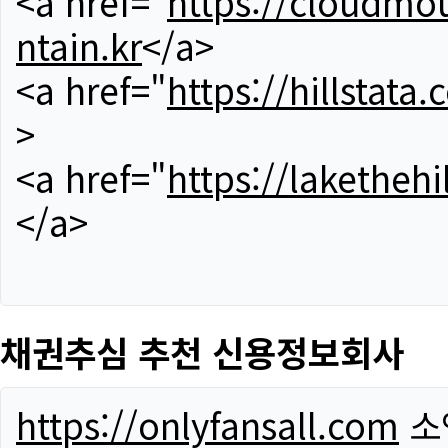
<a href="
https://cloudmou
ntain.kr
</a>
<a href="
https://hillstata.
>
<a href="
https://lakethehi
</a>
채권추심 추천 신용정보회사
https://onlyfansall.com
소