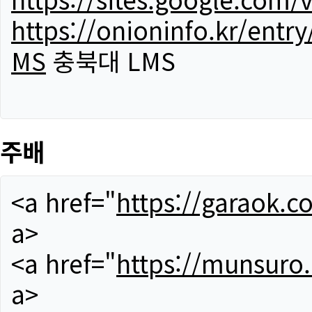
https://onioninfo.kr/
MS
충북대 LMS
주배
<a href="
https://garaok.c
a>
<a href="
https://munsuro
a>