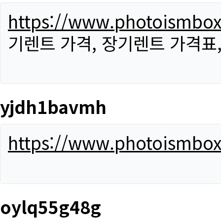
https://www.photoismbo
기렌트 가격, 장기렌트 가격표
yjdh1bavmh
https://www.photoismbo
oylq55g48g