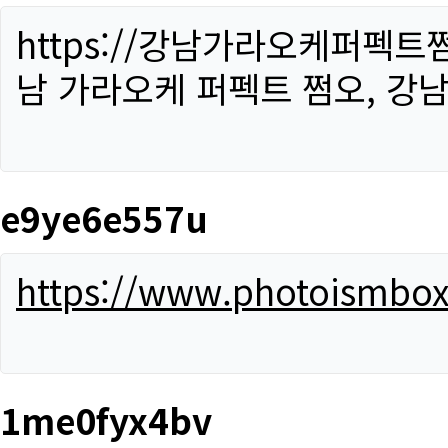
https://강남가라오케퍼펙트
남 가라오케 퍼펙트 쩜오, 강남
e9ye6e557u
https://www.photoismbo
1me0fyx4bv