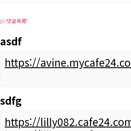
댓글목록
asdf
https://avine.mycafe24.c
sdfg
https://lilly082.cafe24.co