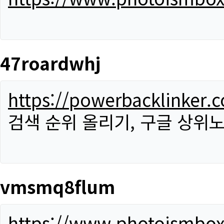
47roardwhj
https://powerbacklinker.
검색 순위 올리기, 구글 상위노
vmsmq8flum
https://www.photoismbo