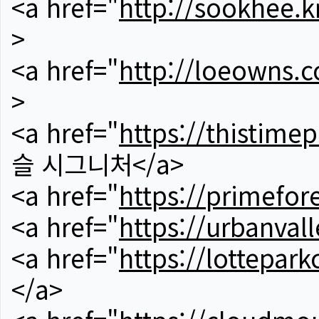
<a href="
http://sookhee.k
>
<a href="
http://loeowns.
>
<a href="
https://thistime
슬 시그니처</a>
<a href="
https://primefor
<a href="
https://urbanvall
<a href="
https://lotteparkc
</a>