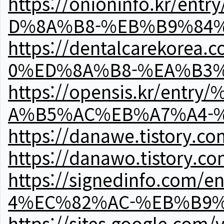
https://onioninfo.kr
D%8A%B8-%EB%B9%84
https://dentalcareko
0%ED%8A%B8-%EA%B3%
https://opensis.kr/e
A%B5%AC%EB%A7%A4-
https://danawe.tistory.c
https://danawo.tistory.c
https://signedinfo.c
4%EC%82%AC-%EB%B9%
https://sites.google.com