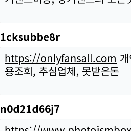
1cksubbe8r
https://onlyfansall.com
개
용조회, 추심업체, 못받은돈
n0d21d66j7
https://www.photoismbo