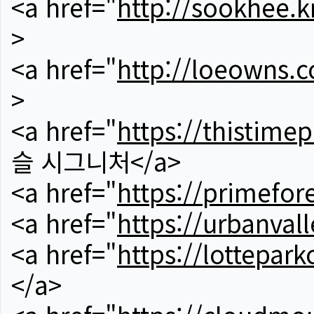
<a href="
http://sookhee.k
>
<a href="
http://loeowns.
>
<a href="
https://thistime
슬 시그니처</a>
<a href="
https://primefor
<a href="
https://urbanvall
<a href="
https://lotteparkc
</a>