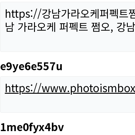
https://강남가라오케퍼펙트
남 가라오케 퍼펙트 쩜오, 강남
e9ye6e557u
https://www.photoismbo
1me0fyx4bv