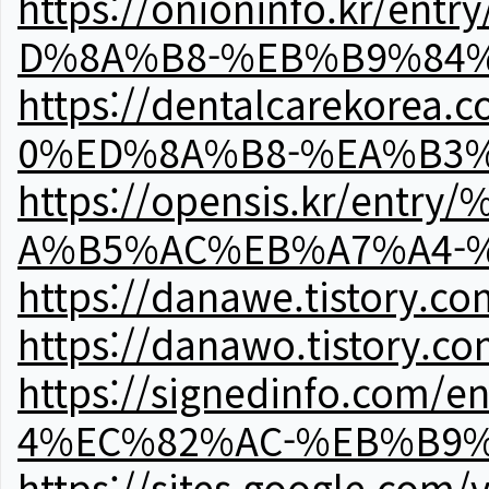
https://onioninfo.kr
D%8A%B8-%EB%B9%84
https://dentalcareko
0%ED%8A%B8-%EA%B3%
https://opensis.kr/e
A%B5%AC%EB%A7%A4-
https://danawe.tistory.c
https://danawo.tistory.c
https://signedinfo.c
4%EC%82%AC-%EB%B9%
https://sites.google.com