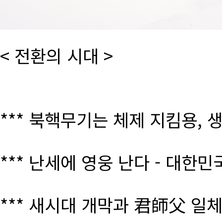
< 전환의 시대 >
*** 북핵무기는 체제 지킴용, 
*** 난세에 영웅 난다 - 대한
*** 새시대 개막과 君師父 일체