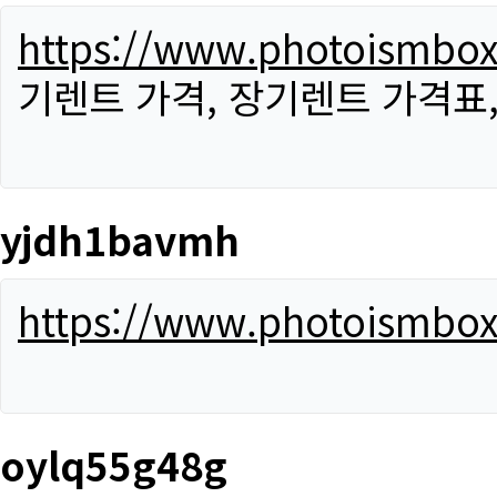
https://www.photoismbo
기렌트 가격, 장기렌트 가격표
yjdh1bavmh
https://www.photoismbo
oylq55g48g