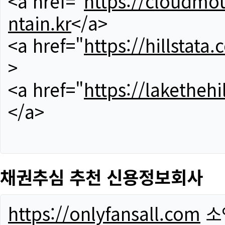
<a href="
https://cloudmou
ntain.kr
</a>
<a href="
https://hillstata.
>
<a href="
https://lakethehi
</a>
채권추심 추천 신용정보회사
https://onlyfansall.com
소