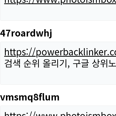
47roardwhj
https://powerbacklinker.
검색 순위 올리기, 구글 상위노
vmsmq8flum
https://www.photoismbo