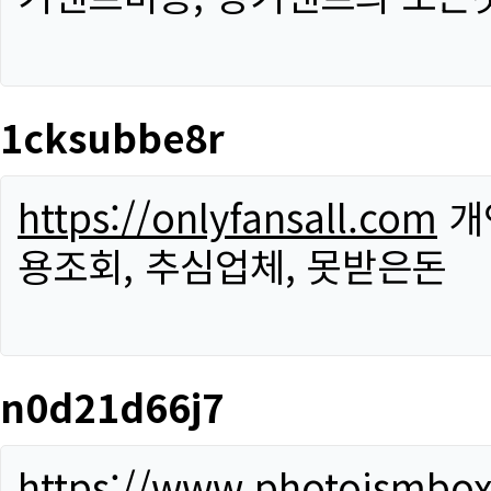
1cksubbe8r
https://onlyfansall.com
개
용조회, 추심업체, 못받은돈
n0d21d66j7
https://www.photoismbo