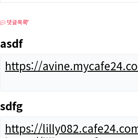
댓글목록
asdf
https://avine.mycafe24.c
sdfg
https://lilly082.cafe24.co