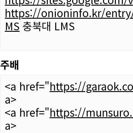
https://onioninfo.kr/
MS
충북대 LMS
주배
<a href="
https://garaok.c
a>
<a href="
https://munsuro
a>