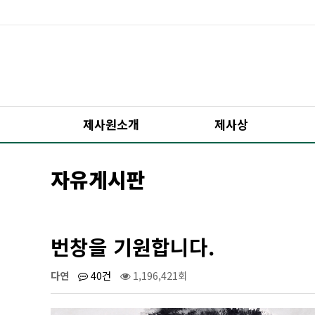
제사원소개
제사상
자유게시판
번창을 기원합니다.
다연
40건
1,196,421회