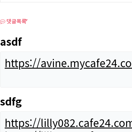
댓글목록
asdf
https://avine.mycafe24.c
sdfg
https://lilly082.cafe24.co