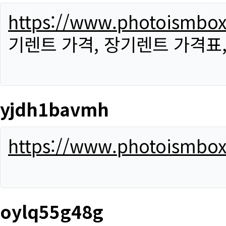
https://www.photoismbo
기렌트 가격, 장기렌트 가격표
yjdh1bavmh
https://www.photoismbo
oylq55g48g