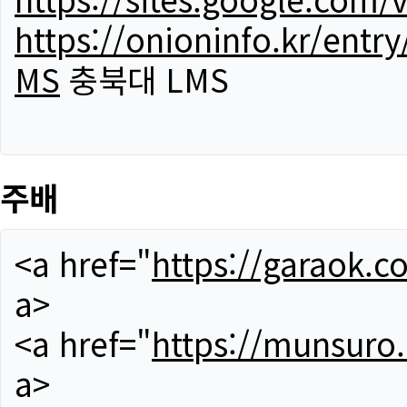
https://onioninfo.kr/
MS
충북대 LMS
주배
<a href="
https://garaok.c
a>
<a href="
https://munsuro
a>