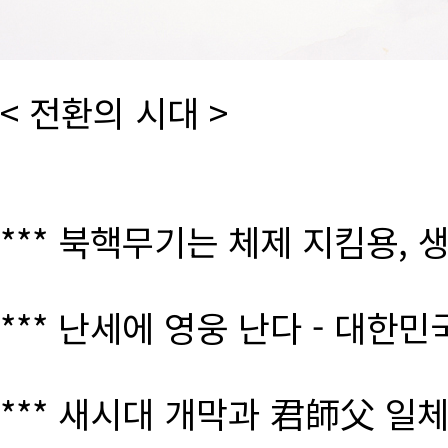
< 전환의 시대 >
*** 북핵무기는 체제 지킴용, 
*** 난세에 영웅 난다 - 대한
*** 새시대 개막과 君師父 일체