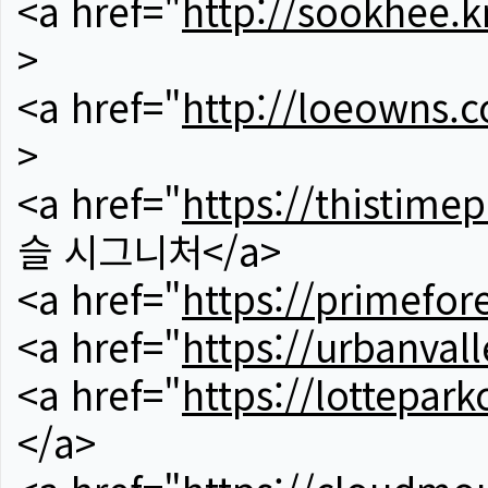
<a href="
http://sookhee.k
>
<a href="
http://loeowns.
>
<a href="
https://thistime
슬 시그니처</a>
<a href="
https://primefor
<a href="
https://urbanvall
<a href="
https://lotteparkc
</a>