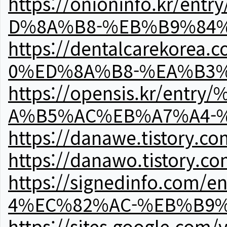
https://onioninfo.kr
D%8A%B8-%EB%B9%84
https://dentalcareko
0%ED%8A%B8-%EA%B3%
https://opensis.kr/e
A%B5%AC%EB%A7%A4-
https://danawe.tistory.c
https://danawo.tistory.c
https://signedinfo.c
4%EC%82%AC-%EB%B9%
https://sites.google.com