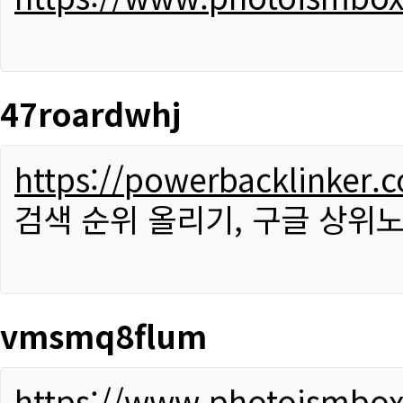
47roardwhj
https://powerbacklinker.
검색 순위 올리기, 구글 상위노
vmsmq8flum
https://www.photoismbo