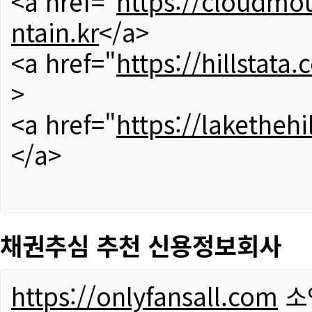
<a href="
https://cloudmou
ntain.kr
</a>
<a href="
https://hillstata.
>
<a href="
https://lakethehi
</a>
채권추심 추천 신용정보회사
https://onlyfansall.com
소