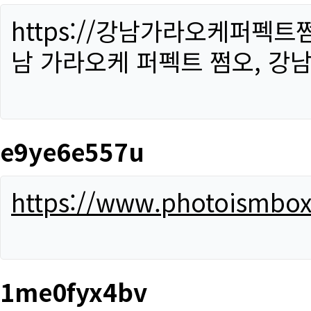
https://강남가라오케퍼펙트
남 가라오케 퍼펙트 쩜오, 강남
e9ye6e557u
https://www.photoismbo
1me0fyx4bv