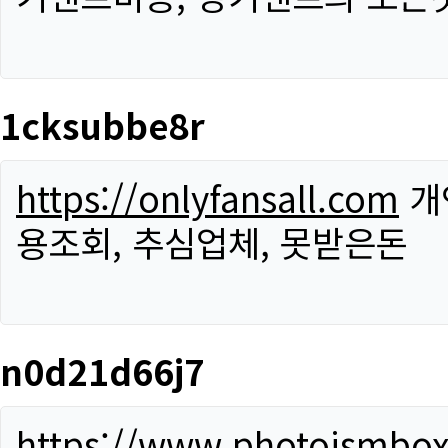
1cksubbe8r
https://onlyfansall.com
개
용조회, 추심업체, 못받은돈
n0d21d66j7
https://www.photoismbo