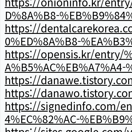
https://onioninfo.kr
D%8A%B8-%EB%B9%84
https://dentalcareko
0%ED%8A%B8-%EA%B3%
https://opensis.kr/e
A%B5%AC%EB%A7%A4-
https://danawe.tistory.c
https://danawo.tistory.c
https://signedinfo.c
4%EC%82%AC-%EB%B9%
https://sites.google.com