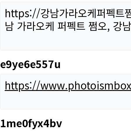
https://강남가라오케퍼펙트
남 가라오케 퍼펙트 쩜오, 강남
e9ye6e557u
https://www.photoismbo
1me0fyx4bv