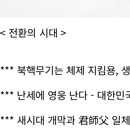
< 전환의 시대 >
*** 북핵무기는 체제 지킴용, 
*** 난세에 영웅 난다 - 대한
*** 새시대 개막과 君師父 일체