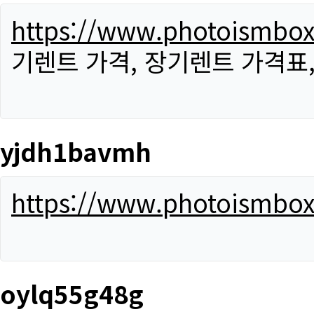
https://www.photoismbo
기렌트 가격, 장기렌트 가격표
yjdh1bavmh
https://www.photoismbo
oylq55g48g