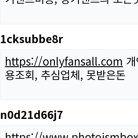
1cksubbe8r
https://onlyfansall.com
개
용조회, 추심업체, 못받은돈
n0d21d66j7
https://www.photoismbo