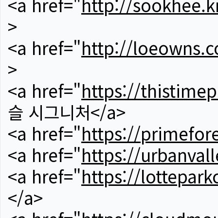
<a href="
http://sookhee.k
>
<a href="
http://loeowns.
>
<a href="
https://thistime
슬 시그니처</a>
<a href="
https://primefor
<a href="
https://urbanvall
<a href="
https://lotteparkc
</a>