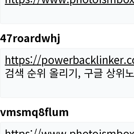
47roardwhj
https://powerbacklinker.
검색 순위 올리기, 구글 상위노
vmsmq8flum
https://www.photoismbo