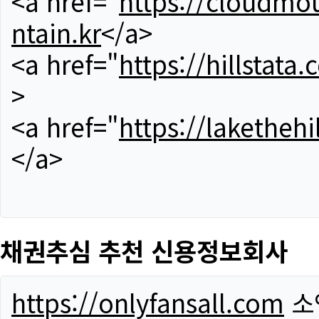
<a href="
https://cloudmou
ntain.kr
</a>
<a href="
https://hillstata.
>
<a href="
https://lakethehi
</a>
채권추심 추천 신용정보회사
https://onlyfansall.com
소