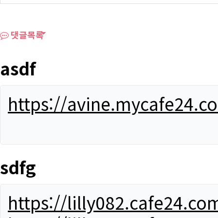
댓글목록
asdf
https://avine.mycafe24.c
sdfg
https://lilly082.cafe24.co