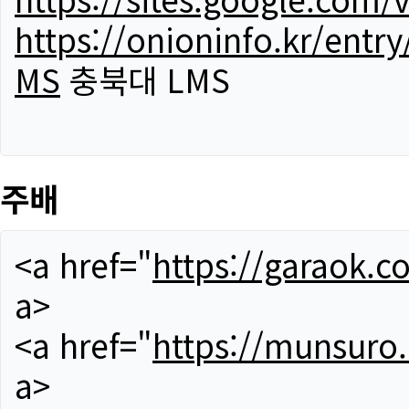
https://onioninfo.kr/
MS
충북대 LMS
주배
<a href="
https://garaok.c
a>
<a href="
https://munsuro
a>