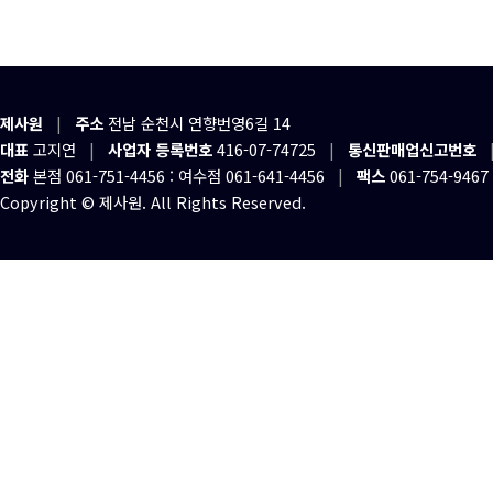
제사원
|
주소
전남 순천시 연향번영6길 14
대표
고지연
|
사업자 등록번호
416-07-74725
|
통신판매업신고번호
전화
본점 061-751-4456 : 여수점 061-641-4456
|
팩스
061-754-9467
Copyright © 제사원. All Rights Reserved.