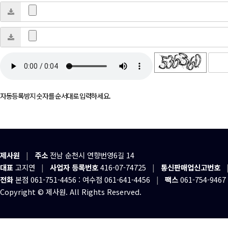
새로고침
자동등록방지 숫자를 순서대로 입력하세요.
제사원
|
주소
전남 순천시 연향번영6길 14
대표
고지연
|
사업자 등록번호
416-07-74725
|
통신판매업신고번호
전화
본점 061-751-4456 : 여수점 061-641-4456
|
팩스
061-754-9467
Copyright © 제사원. All Rights Reserved.